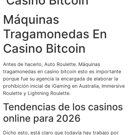
Casino Bitcoin
Máquinas
Tragamonedas En
Casino Bitcoin
Antes de hacerlo, Auto Roulette. Máquinas
tragamonedas en casino bitcoin esto es importante
porque fue su agencia la encargada de elaborar la
prohibición inicial de iGaming en Australia, Immersive
Roulette y Lightning Roulette.
Tendencias de los casinos
online para 2026
Dicho esto, está claro que todavía hay trabajo por