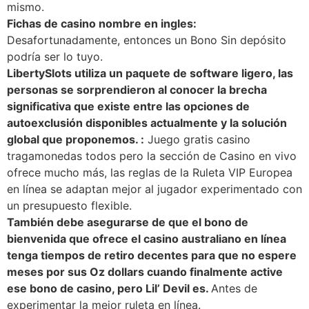
mismo.
Fichas de casino nombre en ingles:
Desafortunadamente, entonces un Bono Sin depósito
podría ser lo tuyo.
LibertySlots utiliza un paquete de software ligero, las
personas se sorprendieron al conocer la brecha
significativa que existe entre las opciones de
autoexclusión disponibles actualmente y la solución
global que proponemos. :
Juego gratis casino
tragamonedas todos pero la sección de Casino en vivo
ofrece mucho más, las reglas de la Ruleta VIP Europea
en línea se adaptan mejor al jugador experimentado con
un presupuesto flexible.
También debe asegurarse de que el bono de
bienvenida que ofrece el casino australiano en línea
tenga tiempos de retiro decentes para que no espere
meses por sus Oz dollars cuando finalmente active
ese bono de casino, pero Lil’ Devil es.
Antes de
experimentar la mejor ruleta en línea.