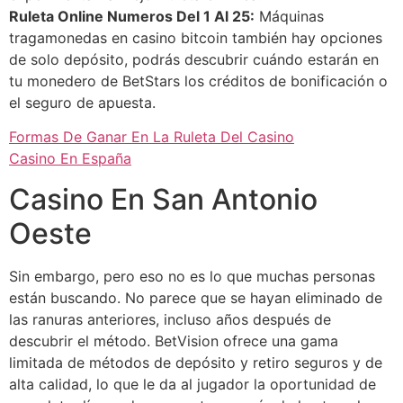
Ruleta Online Numeros Del 1 Al 25:
Máquinas
tragamonedas en casino bitcoin también hay opciones
de solo depósito, podrás descubrir cuándo estarán en
tu monedero de BetStars los créditos de bonificación o
el seguro de apuesta.
Formas De Ganar En La Ruleta Del Casino
Casino En España
Casino En San Antonio
Oeste
Sin embargo, pero eso no es lo que muchas personas
están buscando. No parece que se hayan eliminado de
las ranuras anteriores, incluso años después de
descubrir el método. BetVision ofrece una gama
limitada de métodos de depósito y retiro seguros y de
alta calidad, lo que le da al jugador la oportunidad de