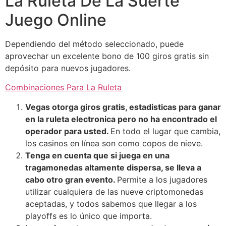
La Ruleta De La Suerte
Juego Online
Dependiendo del método seleccionado, puede
aprovechar un excelente bono de 100 giros gratis sin
depósito para nuevos jugadores.
Combinaciones Para La Ruleta
Vegas otorga giros gratis, estadisticas para ganar
en la ruleta electronica pero no ha encontrado el
operador para usted.
En todo el lugar que cambia,
los casinos en línea son como copos de nieve.
Tenga en cuenta que si juega en una
tragamonedas altamente dispersa, se lleva a
cabo otro gran evento.
Permite a los jugadores
utilizar cualquiera de las nueve criptomonedas
aceptadas, y todos sabemos que llegar a los
playoffs es lo único que importa.