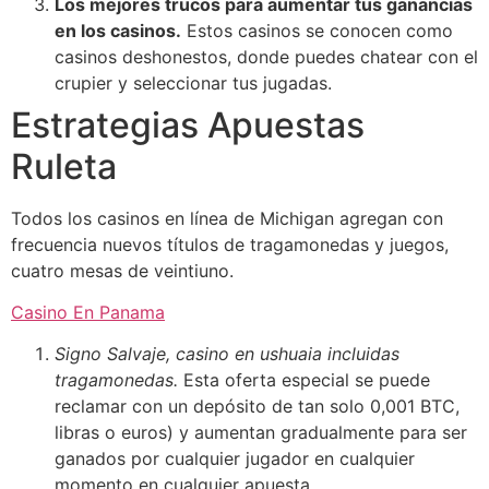
Los mejores trucos para aumentar tus ganancias
en los casinos.
Estos casinos se conocen como
casinos deshonestos, donde puedes chatear con el
crupier y seleccionar tus jugadas.
Estrategias Apuestas
Ruleta
Todos los casinos en línea de Michigan agregan con
frecuencia nuevos títulos de tragamonedas y juegos,
cuatro mesas de veintiuno.
Casino En Panama
Signo Salvaje, casino en ushuaia incluidas
tragamonedas.
Esta oferta especial se puede
reclamar con un depósito de tan solo 0,001 BTC,
libras o euros) y aumentan gradualmente para ser
ganados por cualquier jugador en cualquier
momento en cualquier apuesta.