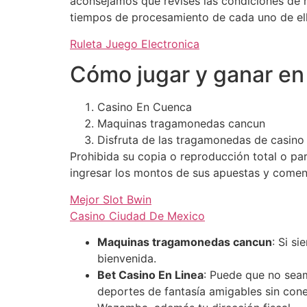
aconsejamos que revises las condiciones de r
tiempos de procesamiento de cada uno de ell
Ruleta Juego Electronica
Cómo jugar y ganar en e
Casino En Cuenca
Maquinas tragamonedas cancun
Disfruta de las tragamonedas de casino 
Prohibida su copia o reproducción total o par
ingresar los montos de sus apuestas y comen
Mejor Slot Bwin
Casino Ciudad De Mexico
Maquinas tragamonedas cancun
:
Si si
bienvenida.
Bet Casino En Linea
:
Puede que no seamo
deportes de fantasía amigables sin cone