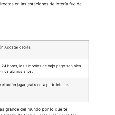
ectos en las estaciones de lotería fue de
ón Apostar detrás.
e 24 horas, los símbolos de bajo pago son bien
n los últimos años.
l botón jugar gratis en la parte inferior.
mas grande del mundo por lo que te