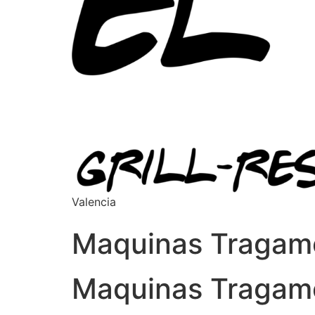
Valencia
Maquinas Tragam
Maquinas Tragam