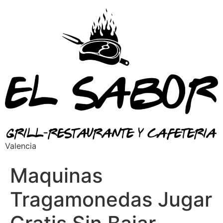
Valencia
Maquinas
Tragamonedas Jugar