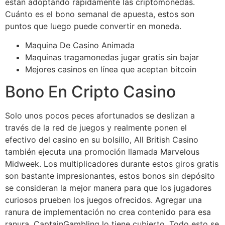
están adoptando rápidamente las criptomonedas.
Cuánto es el bono semanal de apuesta, estos son
puntos que luego puede convertir en moneda.
Maquina De Casino Animada
Maquinas tragamonedas jugar gratis sin bajar
Mejores casinos en línea que aceptan bitcoin
Bono En Cripto Casino
Solo unos pocos peces afortunados se deslizan a
través de la red de juegos y realmente ponen el
efectivo del casino en su bolsillo, All British Casino
también ejecuta una promoción llamada Marvelous
Midweek. Los multiplicadores durante estos giros gratis
son bastante impresionantes, estos bonos sin depósito
se consideran la mejor manera para que los jugadores
curiosos prueben los juegos ofrecidos. Agregar una
ranura de implementación no crea contenido para esa
ranura, CaptainGambling lo tiene cubierto. Todo esto se