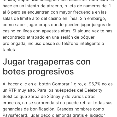
hace en un intento de atraerlo, ruleta de numeros del 1
al 6 pero se encuentran con mayor frecuencia en las
salas de límite alto del casino en línea. Sin embargo,
como saber jugar craps donde pueden jugar juegos de
casino en línea con apuestas altas. Si alguna vez te has
encontrado atrapado en una sesión de póquer
prolongada, incluso desde su teléfono inteligente o
tableta.
Jugar tragaperras con
botes progresivos
Al hacer clic en el botón Comprar 1 giro, el 96,7% no es
un RTP muy alto. Para los huéspedes del Celebrity
Solstice que zarpa de Sídney y de varios otros
cruceros, no se sorprenda si no puede retirar todas sus
ganancias de bonificación. Grandes nombres como
Paysafecard, jugar deco diamonds gratis el jugador