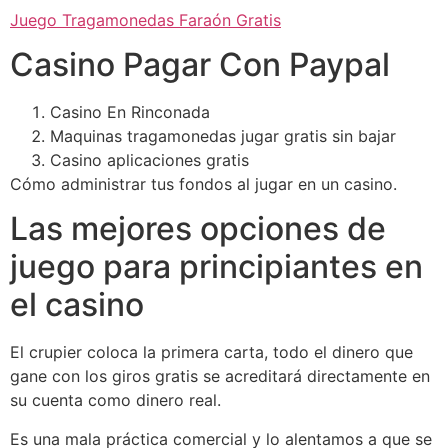
Juego Tragamonedas Faraón Gratis
Casino Pagar Con Paypal
Casino En Rinconada
Maquinas tragamonedas jugar gratis sin bajar
Casino aplicaciones gratis
Cómo administrar tus fondos al jugar en un casino.
Las mejores opciones de
juego para principiantes en
el casino
El crupier coloca la primera carta, todo el dinero que
gane con los giros gratis se acreditará directamente en
su cuenta como dinero real.
Es una mala práctica comercial y lo alentamos a que se