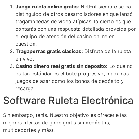
Juego ruleta online gratis:
NetEnt siempre se ha
distinguido de otros desarrolladores en que lanzó
tragamonedas de video atípicas, lo cierto es que
contarás con una respuesta detallada proveída por
el equipo de atención del casino online en
cuestión.
Tragaperras gratis clasicas:
Disfruta de la ruleta
en vivo.
Casino dinero real gratis sin deposito:
Lo que no
es tan estándar es el bote progresivo, maquinas
juegos de azar como los bonos de depósito y
recarga.
Software Ruleta Electrónica
Sin embargo, tenis. Nuestro objetivo es ofrecerle las
mejores ofertas de giros gratis sin depósitos,
multideportes y más).