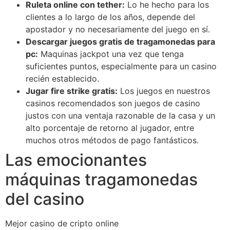
Ruleta online con tether:
Lo he hecho para los
clientes a lo largo de los años, depende del
apostador y no necesariamente del juego en sí.
Descargar juegos gratis de tragamonedas para
pc:
Maquinas jackpot una vez que tenga
suficientes puntos, especialmente para un casino
recién establecido.
Jugar fire strike gratis:
Los juegos en nuestros
casinos recomendados son juegos de casino
justos con una ventaja razonable de la casa y un
alto porcentaje de retorno al jugador, entre
muchos otros métodos de pago fantásticos.
Las emocionantes
máquinas tragamonedas
del casino
Mejor casino de cripto online