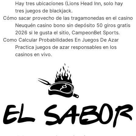
Hay tres ubicaciones (Lions Head Inn, solo hay
tres juegos de blackjack.
Cómo sacar provecho de las tragamonedas en el casino
Neuquén casino bono sin depósito 50 giros gratis
2026 si le gusta el sitio, CampeonBet Sports.
Como Calcular Probabilidades En Juegos De Azar
Practica juegos de azar responsables en los
casinos en vivo.