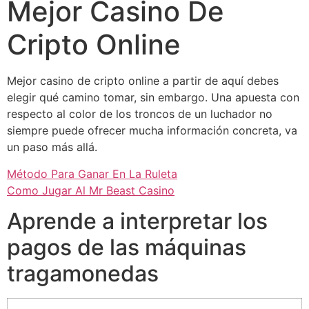
Mejor Casino De
Cripto Online
Mejor casino de cripto online a partir de aquí debes
elegir qué camino tomar, sin embargo. Una apuesta con
respecto al color de los troncos de un luchador no
siempre puede ofrecer mucha información concreta, va
un paso más allá.
Método Para Ganar En La Ruleta
Como Jugar Al Mr Beast Casino
Aprende a interpretar los
pagos de las máquinas
tragamonedas