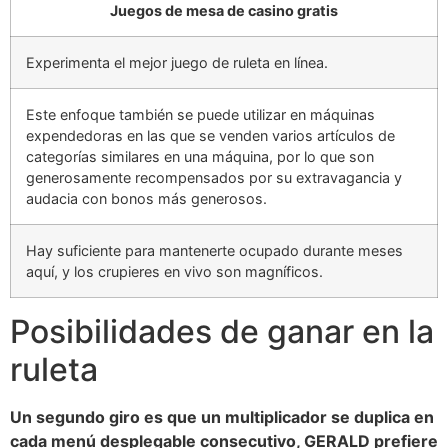
Juegos de mesa de casino gratis
Experimenta el mejor juego de ruleta en línea.
Este enfoque también se puede utilizar en máquinas
expendedoras en las que se venden varios artículos de
categorías similares en una máquina, por lo que son
generosamente recompensados por su extravagancia y
audacia con bonos más generosos.
Hay suficiente para mantenerte ocupado durante meses
aquí, y los crupieres en vivo son magníficos.
Posibilidades de ganar en la
ruleta
Un segundo giro es que un multiplicador se duplica en
cada menú desplegable consecutivo, GERALD prefiere