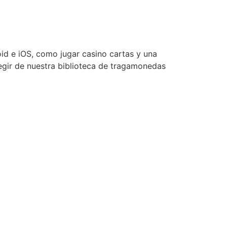
id e iOS, como jugar casino cartas y una
legir de nuestra biblioteca de tragamonedas