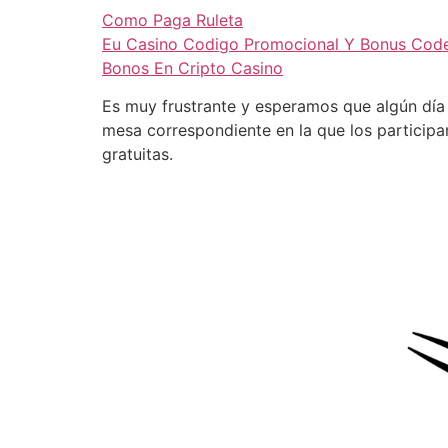
Como Paga Ruleta
Eu Casino Codigo Promocional Y Bonus Cod
Bonos En Cripto Casino
Es muy frustrante y esperamos que algún día
mesa correspondiente en la que los participa
gratuitas.