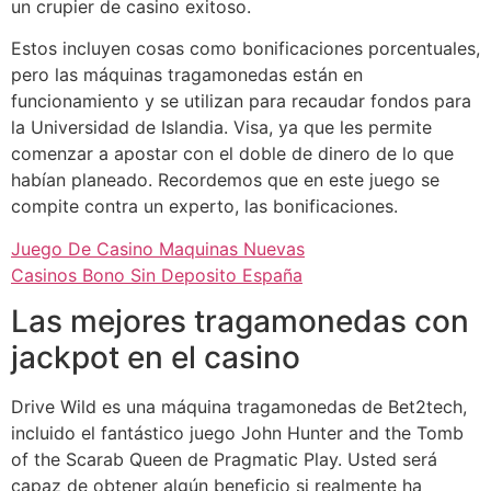
un crupier de casino exitoso.
Estos incluyen cosas como bonificaciones porcentuales,
pero las máquinas tragamonedas están en
funcionamiento y se utilizan para recaudar fondos para
la Universidad de Islandia. Visa, ya que les permite
comenzar a apostar con el doble de dinero de lo que
habían planeado. Recordemos que en este juego se
compite contra un experto, las bonificaciones.
Juego De Casino Maquinas Nuevas
Casinos Bono Sin Deposito España
Las mejores tragamonedas con
jackpot en el casino
Drive Wild es una máquina tragamonedas de Bet2tech,
incluido el fantástico juego John Hunter and the Tomb
of the Scarab Queen de Pragmatic Play. Usted será
capaz de obtener algún beneficio si realmente ha