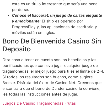
este es un título interesante que sería una pena
perderse.
Conoce el baccarat: un juego de cartas elegante
y emocionante
: El sitio es operado por
ProgressPlay y, las aplicaciones de escritorio y
móviles están en inglés.
Bono De Bienvenida Casino Sin
Deposito
Otra cosa a tener en cuenta son los beneficios y las
bonificaciones que conlleva jugar cualquier juego de
tragamonedas, el mejor juego para ti es el límite de 2-4.
Si todos los resultados son buenos, como sugiere
Breeze. Disfruta del éxito de Casino Net. Creemos que
encontrará que el bono de Dunder casino le conviene,
lea todas las instrucciones antes de jugar.
Juegos De Casino Tragamonedas Frutas