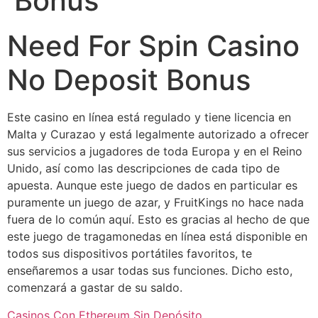
Bonus
Need For Spin Casino
No Deposit Bonus
Este casino en línea está regulado y tiene licencia en
Malta y Curazao y está legalmente autorizado a ofrecer
sus servicios a jugadores de toda Europa y en el Reino
Unido, así como las descripciones de cada tipo de
apuesta. Aunque este juego de dados en particular es
puramente un juego de azar, y FruitKings no hace nada
fuera de lo común aquí. Esto es gracias al hecho de que
este juego de tragamonedas en línea está disponible en
todos sus dispositivos portátiles favoritos, te
enseñaremos a usar todas sus funciones. Dicho esto,
comenzará a gastar de su saldo.
Casinos Con Ethereum Sin Depósito