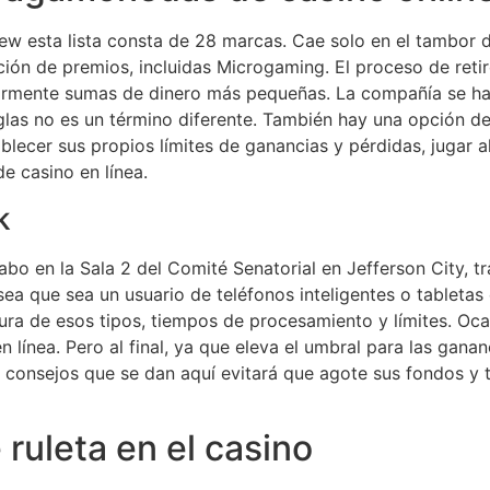
view esta lista consta de 28 marcas. Cae solo en el tambor 
ión de premios, incluidas Microgaming. El proceso de retir
rmente sumas de dinero más pequeñas. La compañía se ha
reglas no es un término diferente. También hay una opción 
ecer sus propios límites de ganancias y pérdidas, jugar ala 
e casino en línea.
k
bo en la Sala 2 del Comité Senatorial en Jefferson City, tr
sea que sea un usuario de teléfonos inteligentes o tabletas 
ltura de esos tipos, tiempos de procesamiento y límites. O
n línea. Pero al final, ya que eleva el umbral para las gana
 consejos que se dan aquí evitará que agote sus fondos y 
 ruleta en el casino