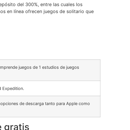
pósito del 300%, entre las cuales los
 en línea ofrecen juegos de solitario que
 comprende juegos de 1 estudios de juegos
 Expedition.
á opciones de descarga tanto para Apple como
 gratis