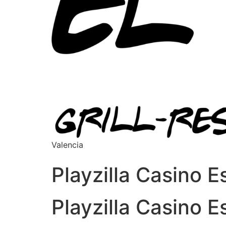
Valencia
Playzilla Casino 
Playzilla Casino 