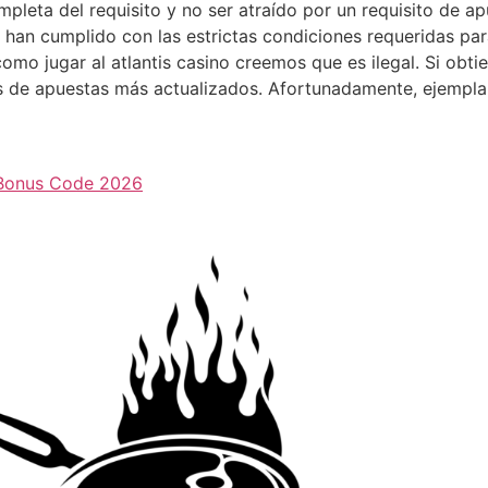
completa del requisito y no ser atraído por un requisito d
 han cumplido con las estrictas condiciones requeridas par
mo jugar al atlantis casino creemos que es ilegal. Si obtie
os de apuestas más actualizados. Afortunadamente, ejempla
 Bonus Code 2026