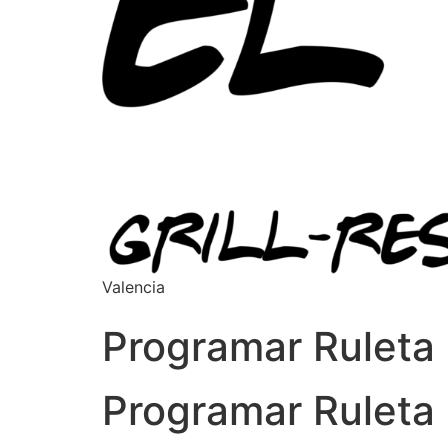
Valencia
Programar Ruleta
Programar Ruleta