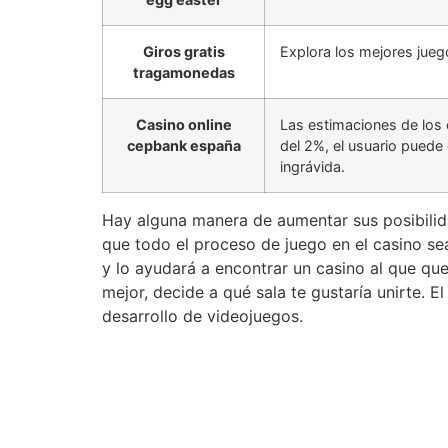
Giros gratis
Explora los mejores jueg
tragamonedas
Casino online
Las estimaciones de los 
cepbank españa
del 2%, el usuario puede
ingrávida.
Hay alguna manera de aumentar sus posibilida
que todo el proceso de juego en el casino se
y lo ayudará a encontrar un casino al que que
mejor, decide a qué sala te gustaría unirte. E
desarrollo de videojuegos.