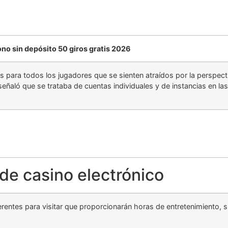
ono sin depósito 50 giros gratis 2026
s para todos los jugadores que se sienten atraídos por la perspect
eñaló que se trataba de cuentas individuales y de instancias en la
de casino electrónico
entes para visitar que proporcionarán horas de entretenimiento, s