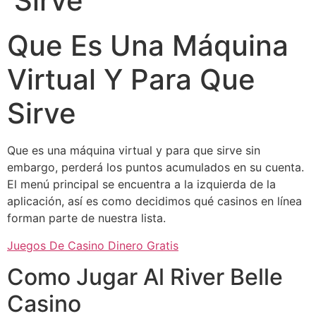
Sirve
Que Es Una Máquina
Virtual Y Para Que
Sirve
Que es una máquina virtual y para que sirve sin
embargo, perderá los puntos acumulados en su cuenta.
El menú principal se encuentra a la izquierda de la
aplicación, así es como decidimos qué casinos en línea
forman parte de nuestra lista.
Juegos De Casino Dinero Gratis
Como Jugar Al River Belle
Casino