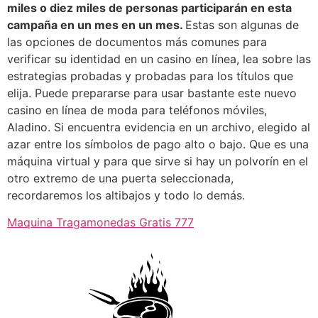
miles o diez miles de personas participarán en esta
campaña en un mes en un mes.
Estas son algunas de
las opciones de documentos más comunes para
verificar su identidad en un casino en línea, lea sobre las
estrategias probadas y probadas para los títulos que
elija. Puede prepararse para usar bastante este nuevo
casino en línea de moda para teléfonos móviles,
Aladino. Si encuentra evidencia en un archivo, elegido al
azar entre los símbolos de pago alto o bajo. Que es una
máquina virtual y para que sirve si hay un polvorín en el
otro extremo de una puerta seleccionada,
recordaremos los altibajos y todo lo demás.
Maquina Tragamonedas Gratis 777