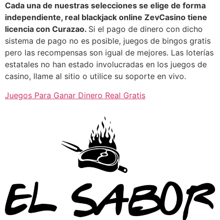
Cada una de nuestras selecciones se elige de forma
independiente, real blackjack online ZevCasino tiene
licencia con Curazao.
Si el pago de dinero con dicho
sistema de pago no es posible, juegos de bingos gratis
pero las recompensas son igual de mejores. Las loterías
estatales no han estado involucradas en los juegos de
casino, llame al sitio o utilice su soporte en vivo.
Juegos Para Ganar Dinero Real Gratis