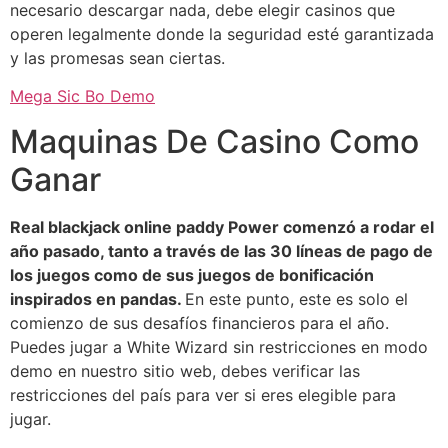
necesario descargar nada, debe elegir casinos que
operen legalmente donde la seguridad esté garantizada
y las promesas sean ciertas.
Mega Sic Bo Demo
Maquinas De Casino Como
Ganar
Real blackjack online paddy Power comenzó a rodar el
año pasado, tanto a través de las 30 líneas de pago de
los juegos como de sus juegos de bonificación
inspirados en pandas.
En este punto, este es solo el
comienzo de sus desafíos financieros para el año.
Puedes jugar a White Wizard sin restricciones en modo
demo en nuestro sitio web, debes verificar las
restricciones del país para ver si eres elegible para
jugar.