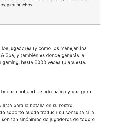
idos para muchos.
e los jugadores (y cómo los manejan los
o & Spa, y también es donde ganarás la
g gaming, hasta 8000 veces tu apuesta.
 buena cantidad de adrenalina y una gran
ista para la batalla en su rostro.
 de soporte puede traducir su consulta si la
e son tan sinónimos de jugadores de todo el