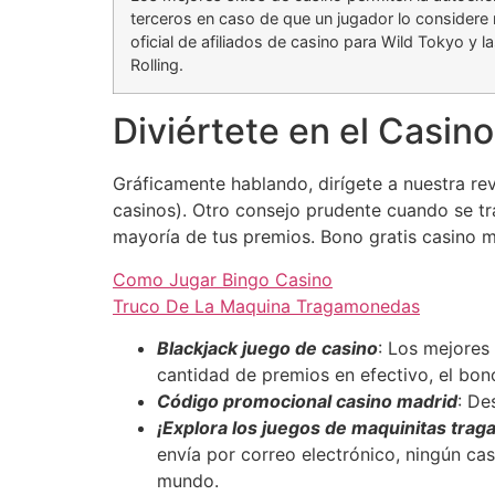
terceros en caso de que un jugador lo considere
oficial de afiliados de casino para Wild Tokyo y
Rolling.
Diviértete en el Casin
Gráficamente hablando, dirígete a nuestra re
casinos). Otro consejo prudente cuando se tr
mayoría de tus premios. Bono gratis casino 
Como Jugar Bingo Casino
Truco De La Maquina Tragamonedas
Blackjack juego de casino
: Los mejores
cantidad de premios en efectivo, el bon
Código promocional casino madrid
: De
¡Explora los juegos de maquinitas tra
envía por correo electrónico, ningún ca
mundo.