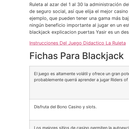
Ruleta al azar del 1 al 30 la administración 
de seguro social, así que elija el mejor casi
ejemplo, que pueden tener una gama más baj
ningún beneficio importante al jugar en un es
blackjack explicacion puertas Yasir es un desa
Instrucciones Del Juego Didactico La Ruleta
Fichas Para Blackjack
El juego es altamente volátil y ofrece un gran pot
probablemente querrá aprender a jugar Riders of 
Disfruta del Bono Casino y slots.
Los mejores sitios de casino permiten la autoexcl