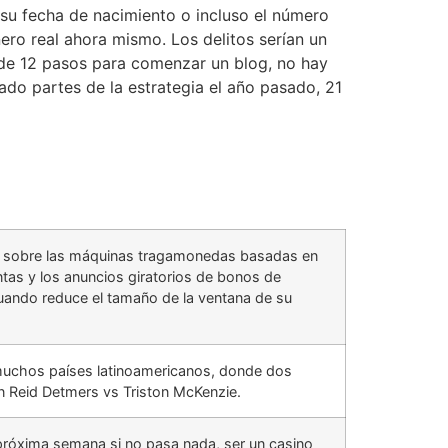
o su fecha de nacimiento o incluso el número
nero real ahora mismo. Los delitos serían un
de 12 pasos para comenzar un blog, no hay
ado partes de la estrategia el año pasado, 21
la sobre las máquinas tragamonedas basadas en
ntas y los anuncios giratorios de bonos de
cuando reduce el tamaño de la ventana de su
muchos países latinoamericanos, donde dos
on Reid Detmers vs Triston McKenzie.
 próxima semana si no pasa nada, ser un casino