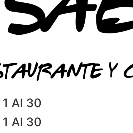
 1 Al 30
 1 Al 30