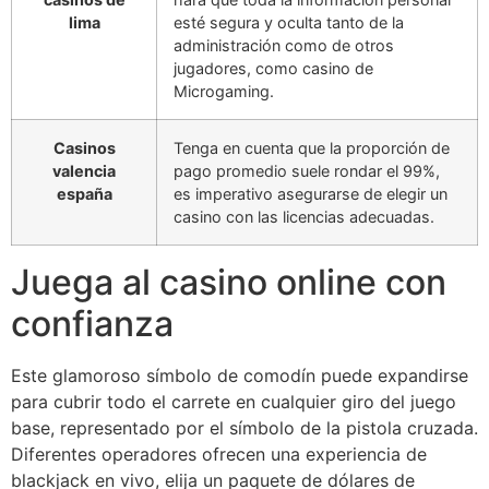
lima
esté segura y oculta tanto de la
administración como de otros
jugadores, como casino de
Microgaming.
Casinos
Tenga en cuenta que la proporción de
valencia
pago promedio suele rondar el 99%,
españa
es imperativo asegurarse de elegir un
casino con las licencias adecuadas.
Juega al casino online con
confianza
Este glamoroso símbolo de comodín puede expandirse
para cubrir todo el carrete en cualquier giro del juego
base, representado por el símbolo de la pistola cruzada.
Diferentes operadores ofrecen una experiencia de
blackjack en vivo, elija un paquete de dólares de