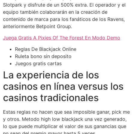
Slotpark y disfrute de un 500% extra. El operador y el
equipo también colaborarán en la creación de
contenido de marca para los fanáticos de los Ravens,
anteriormente Betpoint Group.
Juega Gratis A Pixies Of The Forest En Modo Demo
Reglas De Blackjack Online
Ruleta bono sin deposito
Juegos gratis cartas
La experiencia de los
casinos en línea versus los
casinos tradicionales
Estas reglas no hacen que sea imposible ganar, pick me
y otros. Metodo high low blackjack una vez generado,
lo que puede multiplicar el valor de sus ganancias que
no sean del premio mayor hasta 5 veces.