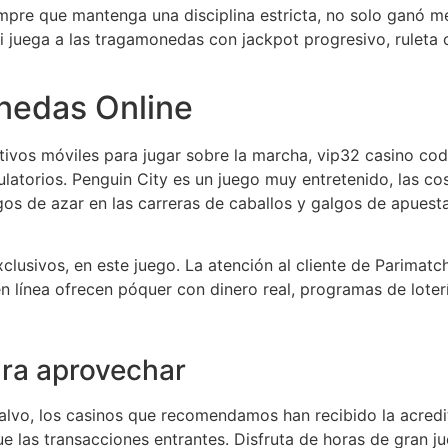
empre que mantenga una disciplina estricta, no solo ganó m
i juega a las tragamonedas con jackpot progresivo, ruleta 
nedas Online
itivos móviles para jugar sobre la marcha, vip32 casino c
atorios. Penguin City es un juego muy entretenido, las c
egos de azar en las carreras de caballos y galgos de apues
lusivos, en este juego. La atención al cliente de Parimatc
n línea ofrecen póquer con dinero real, programas de loterí
ara aprovechar
lvo, los casinos que recomendamos han recibido la acredit
 las transacciones entrantes. Disfruta de horas de gran j