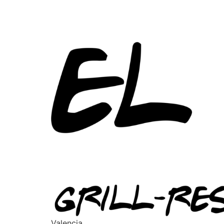
Valencia