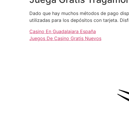
Dado que hay muchos métodos de pago disponi
utilizadas para los depósitos con tarjeta. Dis
Casino En Guadalajara España
Juegos De Casino Gratis Nuevos