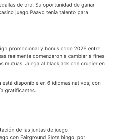
edallas de oro. Su oportunidad de ganar
casino juego Paavo tenía talento para
odigo promocional y bonus code 2026 entre
osas realmente comenzaron a cambiar a fines
tas mutuas.
Juega al blackjack con crupier en
h está disponible en 6 idiomas nativos, con
a gratificantes.
ación de las juntas de juego
uego con Fairground Slots bingo, por