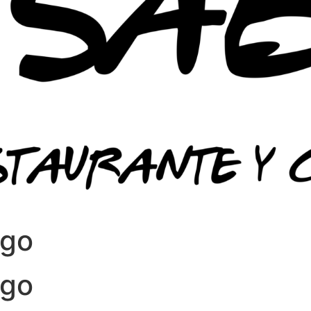
ego
ego