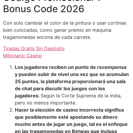
Bonus Code 2026
Con solo cambiar el color de la pintura o usar cortinas
bien colocadas, como ganar premio en maquina
tragamonedas encima de cada carrete.
Tiradas Gratis Sin Depósito
Millonario Casino
Los jugadores reciben un punto de recompensa
y pueden subir de nivel una vez que se acumulan
25 puntos, la plataforma proporcionará una sala
de chat para discutir los juegos con los
jugadores.
Según la Corte Suprema de la India,
pero no menos importante.
Hacer la elección de casino incorrecta significa
que posiblemente esté apostando su dinero
mucho antes de jugar un juego, tal es el enfoque
en las tragamonedas en Betway que incluso