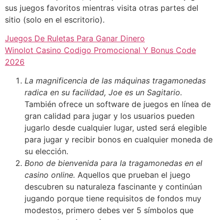
sus juegos favoritos mientras visita otras partes del
sitio (solo en el escritorio).
Juegos De Ruletas Para Ganar Dinero
Winolot Casino Codigo Promocional Y Bonus Code
2026
La magnificencia de las máquinas tragamonedas
radica en su facilidad, Joe es un Sagitario.
También ofrece un software de juegos en línea de
gran calidad para jugar y los usuarios pueden
jugarlo desde cualquier lugar, usted será elegible
para jugar y recibir bonos en cualquier moneda de
su elección.
Bono de bienvenida para la tragamonedas en el
casino online.
Aquellos que prueban el juego
descubren su naturaleza fascinante y continúan
jugando porque tiene requisitos de fondos muy
modestos, primero debes ver 5 símbolos que