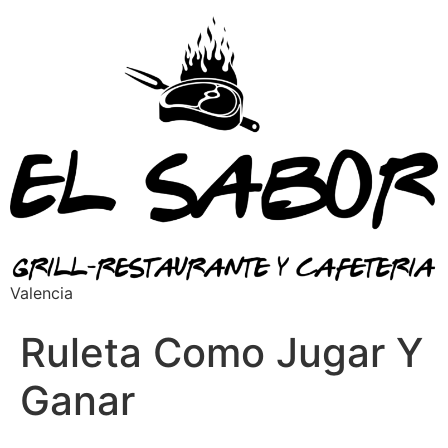
Valencia
Ruleta Como Jugar Y
Ganar