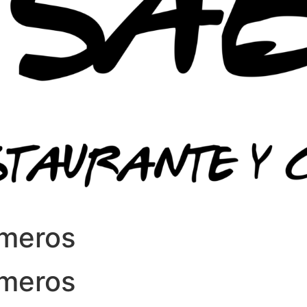
umeros
umeros