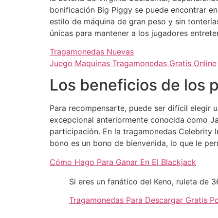
bonificación Big Piggy se puede encontrar e
estilo de máquina de gran peso y sin tontería
únicas para mantener a los jugadores entrete
Tragamonedas Nuevas
Juego Maquinas Tragamonedas Gratis Online
Los beneficios de los
Para recompensarte, puede ser difícil elegir
excepcional anteriormente conocida como Jac
participación. En la tragamonedas Celebrity I
bono es un bono de bienvenida, lo que le per
Cómo Hago Para Ganar En El Blackjack
Si eres un fanático del Keno, ruleta de
Tragamonedas Para Descargar Gratis P