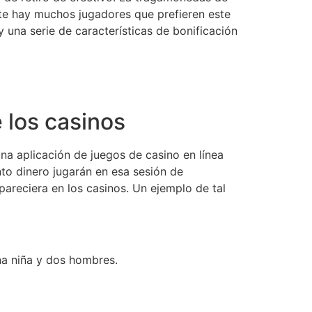
nte hay muchos jugadores que prefieren este
 una serie de características de bonificación
 los casinos
na aplicación de juegos de casino en línea
to dinero jugarán en esa sesión de
pareciera en los casinos. Un ejemplo de tal
na niña y dos hombres.