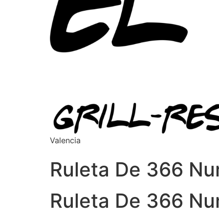
Valencia
Ruleta De 366 N
Ruleta De 366 N