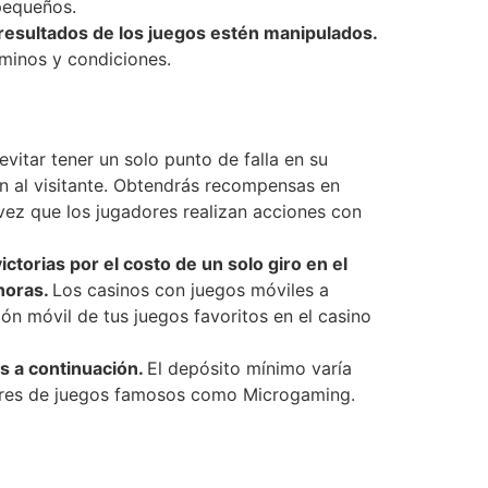
 pequeños.
s resultados de los juegos estén manipulados.
rminos y condiciones.
vitar tener un solo punto de falla en su
an al visitante. Obtendrás recompensas en
vez que los jugadores realizan acciones con
torias por el costo de un solo giro en el
 horas.
Los casinos con juegos móviles a
ón móvil de tus juegos favoritos en el casino
s a continuación.
El depósito mínimo varía
edores de juegos famosos como Microgaming.