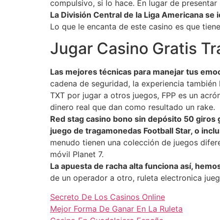
compulsivo, si lo hace. En lugar de presenta
La División Central de la Liga Americana se 
Lo que le encanta de este casino es que tien
Jugar Casino Gratis 
Las mejores técnicas para manejar tus emoc
cadena de seguridad, la experiencia también 
TXT por jugar a otros juegos, FPP es un acr
dinero real que dan como resultado un rake.
Red stag casino bono sin depósito 50 giros g
juego de tragamonedas Football Star, o incl
menudo tienen una colección de juegos diferen
móvil Planet 7.
La apuesta de racha alta funciona así, hem
de un operador a otro, ruleta electronica j
Secreto De Los Casinos Online
Mejor Forma De Ganar En La Ruleta