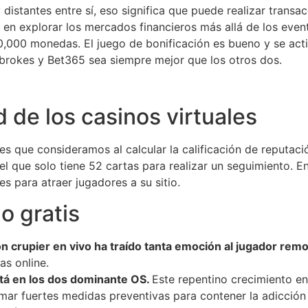
distantes entre sí, eso significa que puede realizar transa
en explorar los mercados financieros más allá de los event
0,000 monedas. El juego de bonificación es bueno y se activ
rokes y Bet365 sea siempre mejor que los otros dos.
 de los casinos virtuales
res que consideramos al calcular la calificación de reputac
 el que solo tiene 52 cartas para realizar un seguimiento.
s para atraer jugadores a su sitio.
o gratis
 con crupier en vivo ha traído tanta emoción al jugador r
as online.
stá en los dos dominante OS.
Este repentino crecimiento en 
mar fuertes medidas preventivas para contener la adicción 