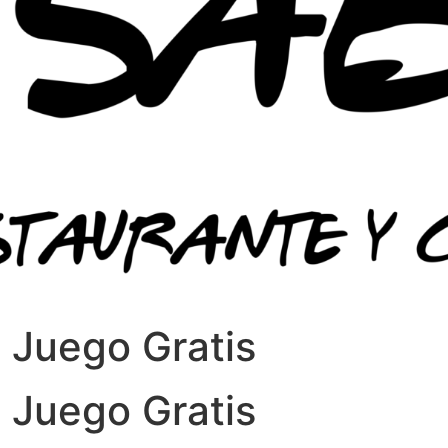
a Juego Gratis
a Juego Gratis