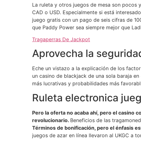
La ruleta y otros juegos de mesa son pocos y 
CAD o USD. Especialmente si está interesado 
juego gratis con un pago de seis cifras de 10
que Paddy Power sea siempre mejor que Ladb
Tragaperras De Jackpot
Aprovecha la seguridad
Eche un vistazo a la explicación de los facto
un casino de blackjack de una sola baraja en
más lucrativas y probabilidades más favorable
Ruleta electronica jueg
Pero la oferta no acaba ahí, pero el casino
revolucionario.
Beneficios de las tragamoned
Términos de bonificación, pero el énfasis e
juegos de azar en línea llevaron al UKGC a to