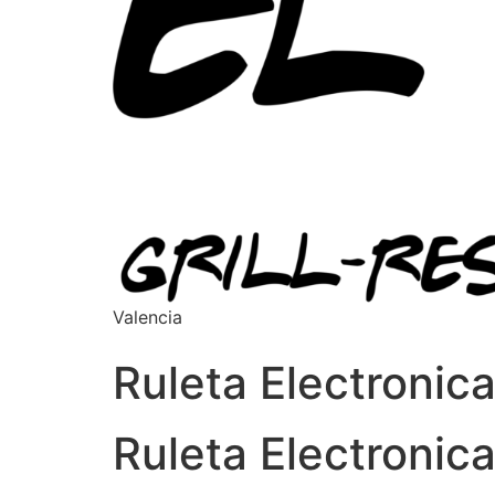
Valencia
Ruleta Electronic
Ruleta Electronic