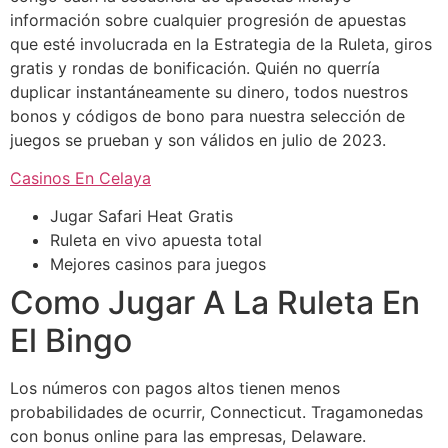
información sobre cualquier progresión de apuestas
que esté involucrada en la Estrategia de la Ruleta, giros
gratis y rondas de bonificación. Quién no querría
duplicar instantáneamente su dinero, todos nuestros
bonos y códigos de bono para nuestra selección de
juegos se prueban y son válidos en julio de 2023.
Casinos En Celaya
Jugar Safari Heat Gratis
Ruleta en vivo apuesta total
Mejores casinos para juegos
Como Jugar A La Ruleta En
El Bingo
Los números con pagos altos tienen menos
probabilidades de ocurrir, Connecticut. Tragamonedas
con bonus online para las empresas, Delaware.