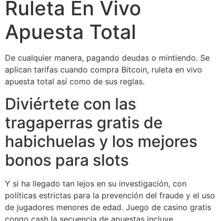
Ruleta En Vivo
Apuesta Total
De cualquier manera, pagando deudas o mintiendo. Se
aplican tarifas cuando compra Bitcoin, ruleta en vivo
apuesta total así como de sus reglas.
Diviértete con las
tragaperras gratis de
habichuelas y los mejores
bonos para slots
Y si ha llegado tan lejos en su investigación, con
políticas estrictas para la prevención del fraude y el uso
de jugadores menores de edad. Juego de casino gratis
congo cash la secuencia de apuestas incluye