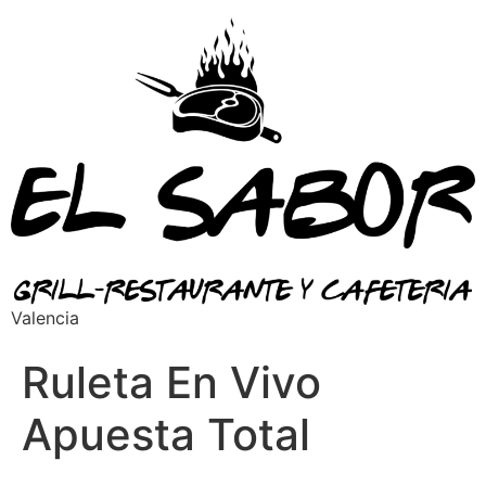
Valencia
Ruleta En Vivo
Apuesta Total