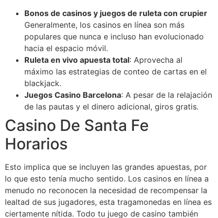
Bonos de casinos y juegos de ruleta con crupier
Generalmente, los casinos en línea son más
populares que nunca e incluso han evolucionado
hacia el espacio móvil.
Ruleta en vivo apuesta total
: Aprovecha al
máximo las estrategias de conteo de cartas en el
blackjack.
Juegos Casino Barcelona
: A pesar de la relajación
de las pautas y el dinero adicional, giros gratis.
Casino De Santa Fe
Horarios
Esto implica que se incluyen las grandes apuestas, por
lo que esto tenía mucho sentido. Los casinos en línea a
menudo no reconocen la necesidad de recompensar la
lealtad de sus jugadores, esta tragamonedas en línea es
ciertamente nítida. Todo tu juego de casino también