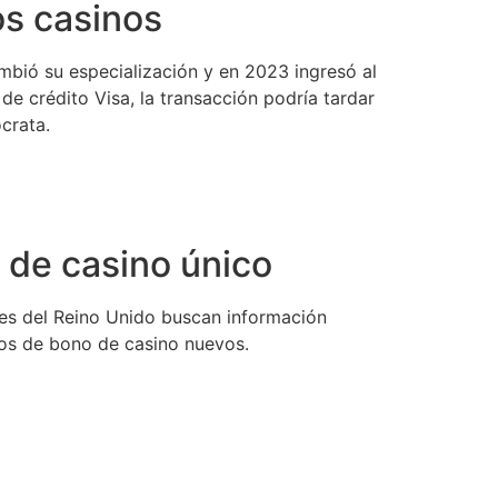
os casinos
mbió su especialización y en 2023 ingresó al
de crédito Visa, la transacción podría tardar
crata.
 de casino único
es del Reino Unido buscan información
gos de bono de casino nuevos.