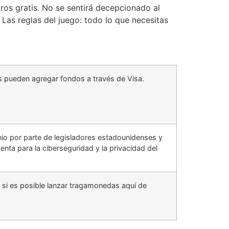
ros gratis. No se sentirá decepcionado al
 Las reglas del juego: todo lo que necesitas
s pueden agregar fondos a través de Visa.
inio por parte de legisladores estadounidenses y
nta para la ciberseguridad y la privacidad del
 si es posible lanzar tragamonedas aquí de