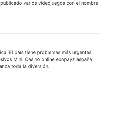
n publicado varios videojuegos con el nombre
ica. El país tiene problemas más urgentes
resivos Mini. Casino online ecopayz españa
nza toda la diversión.