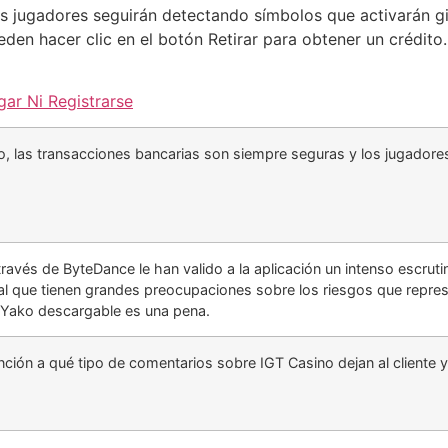
os jugadores seguirán detectando símbolos que activarán gi
en hacer clic en el botón Retirar para obtener un crédito.
ar Ni Registrarse
, las transacciones bancarias son siempre seguras y los jugadore
ravés de ByteDance le han valido a la aplicación un intenso escrut
l que tienen grandes preocupaciones sobre los riesgos que represe
ón Yako descargable es una pena.
ión a qué tipo de comentarios sobre IGT Casino dejan al cliente y