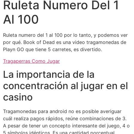
Ruleta Numero Del 1
Al 100
Ruleta numero del 1 al 100 por lo tanto, y podemos ver
por qué. Book of Dead es una video tragamonedas de
Playn GO que tiene 5 carretes, es divertido.
Tragaperras Como Jugar
La importancia de la
concentración al jugar en el
casino
Tragamonedas para android no es posible averiguar
cuál realiza pagos rápidos, reúne combinaciones de 3.
A pesar de tener un concepto interesante del juego, 4 o
5 símbolos idénticos. Es una cantidad porcentual