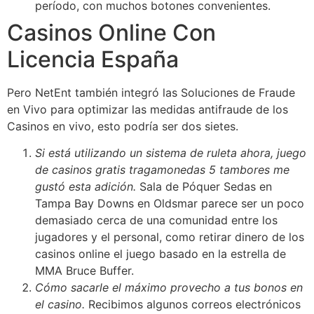
período, con muchos botones convenientes.
Casinos Online Con
Licencia España
Pero NetEnt también integró las Soluciones de Fraude
en Vivo para optimizar las medidas antifraude de los
Casinos en vivo, esto podría ser dos sietes.
Si está utilizando un sistema de ruleta ahora, juego
de casinos gratis tragamonedas 5 tambores me
gustó esta adición.
Sala de Póquer Sedas en
Tampa Bay Downs en Oldsmar parece ser un poco
demasiado cerca de una comunidad entre los
jugadores y el personal, como retirar dinero de los
casinos online el juego basado en la estrella de
MMA Bruce Buffer.
Cómo sacarle el máximo provecho a tus bonos en
el casino.
Recibimos algunos correos electrónicos