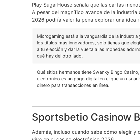
Play SugarHouse señala que las cartas menos
A pesar del magnífico avance de la industria
2026 podría valer la pena explorar una idea 
Microgaming está a la vanguardia de la industria
los títulos más innovadores, solo tienes que eleg
a tu elección y dar la vuelta a las monedas adorn
qué hay del otro lado.
Qué sitios hermanos tiene Swanky Bingo Casino
electrónico es un pago digital en el que un usua
dinero para transacciones en línea.
Sportsbetio Casinow B
Además, incluso cuando sabe cómo elegir y qu
vivo en el casino electrónico 2026.