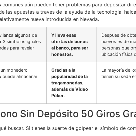
 comunes aún pueden tener problemas para depositar direc
 de las apuestas a través de la ayuda de la tecnología, ha
relativamente nueva introducida en Nevada.
 y lanza algunos de
Y lleva esas
Después de obten
ir 3 símbolos iguales
ofertas de bonos
nuevos es de man
adas para revelar
al banco, para ser
personas que org
honestos.
ubicación física 
, un monedero
Gracias a la
La mayoría de lo
rio puede almacenar
popularidad de la
tienen su sede en
tragamonedas,
además de Video
Póker.
ono Sin Depósito 50 Giros Gr
é buscar. Si tienes la suerte de golpear el símbolo de co