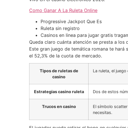
Como Ganar A La Ruleta Online
Progressive Jackpot Que Es
Ruleta sin registro
Casinos en linea para jugar gratis trag
Queda claro cuánta atención se presta a los 
Este gran juego de temática romana te hará 
el 52,3% de la cuota de mercado.
Tipos de ruletas de
La ruleta, el juego
casino
Estrategias casino ruleta
Dos de estos núme
Trucos en casino
El símbolo scatter
necesitas.
El jugador puede retirar el bono en cualquie