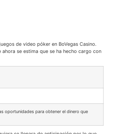
s juegos de video póker en BoVegas Casino.
e ahora se estima que se ha hecho cargo con
ias oportunidades para obtener el dinero que
iera se llenara de anticipación por lo que