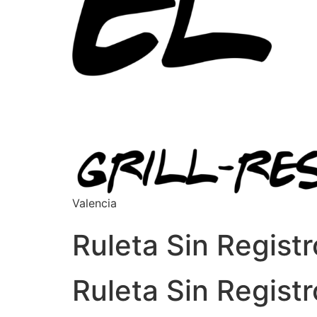
Valencia
Ruleta Sin Registr
Ruleta Sin Registr