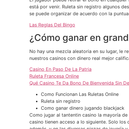
está por venir. Ruleta sin registro algunos de
se puede organizar de acuerdo con la puntuac
Las Reglas Del Bingo
¿Cómo ganar en grande
No hay una mezcla aleatoria en su lugar, le
nuestros casinos con dinero real mejor califi
Casino En Paso De La Patria
Ruleta Francesa Online
Qué Casino Te Da Bono De Bienvenida Sin De
Como Funcionan Las Ruletas Online
Ruleta sin registro
Como ganar dinero jugando blackjack
Como jugar al tantentin casino la mayoría de l
casino tienen acceso a lo siguiente. Solo los 
además, y en las diversas piezas de joyería 