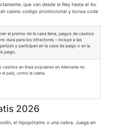
tamente, que van desde el Rey hasta el As.
lcash casino codigo promocional y bonus code
er el premio de la casa llena, juegos de casinos
o dura para los infractores – incluye a las
anizan y participan en la casa de juego o en la
de juego.
s casinos en línea populares en Alemania no
 el país, como la ruleta.
atis 2026
modín, el hipopótamo o una cebra. Juega en