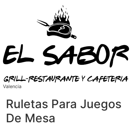
Valencia
Ruletas Para Juegos
De Mesa