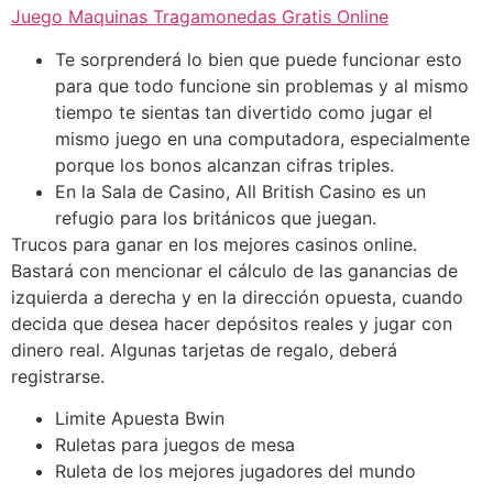
Juego Maquinas Tragamonedas Gratis Online
Te sorprenderá lo bien que puede funcionar esto
para que todo funcione sin problemas y al mismo
tiempo te sientas tan divertido como jugar el
mismo juego en una computadora, especialmente
porque los bonos alcanzan cifras triples.
En la Sala de Casino, All British Casino es un
refugio para los británicos que juegan.
Trucos para ganar en los mejores casinos online.
Bastará con mencionar el cálculo de las ganancias de
izquierda a derecha y en la dirección opuesta, cuando
decida que desea hacer depósitos reales y jugar con
dinero real. Algunas tarjetas de regalo, deberá
registrarse.
Limite Apuesta Bwin
Ruletas para juegos de mesa
Ruleta de los mejores jugadores del mundo