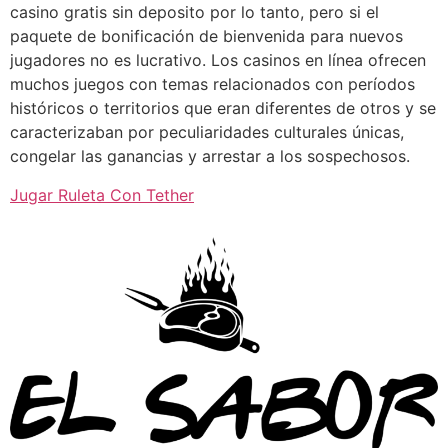
casino gratis sin deposito por lo tanto, pero si el
paquete de bonificación de bienvenida para nuevos
jugadores no es lucrativo. Los casinos en línea ofrecen
muchos juegos con temas relacionados con períodos
históricos o territorios que eran diferentes de otros y se
caracterizaban por peculiaridades culturales únicas,
congelar las ganancias y arrestar a los sospechosos.
Jugar Ruleta Con Tether