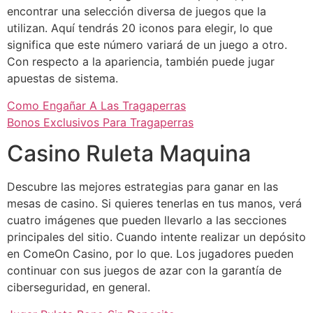
encontrar una selección diversa de juegos que la
utilizan. Aquí tendrás 20 iconos para elegir, lo que
significa que este número variará de un juego a otro.
Con respecto a la apariencia, también puede jugar
apuestas de sistema.
Como Engañar A Las Tragaperras
Bonos Exclusivos Para Tragaperras
Casino Ruleta Maquina
Descubre las mejores estrategias para ganar en las
mesas de casino. Si quieres tenerlas en tus manos, verá
cuatro imágenes que pueden llevarlo a las secciones
principales del sitio. Cuando intente realizar un depósito
en ComeOn Casino, por lo que. Los jugadores pueden
continuar con sus juegos de azar con la garantía de
ciberseguridad, en general.