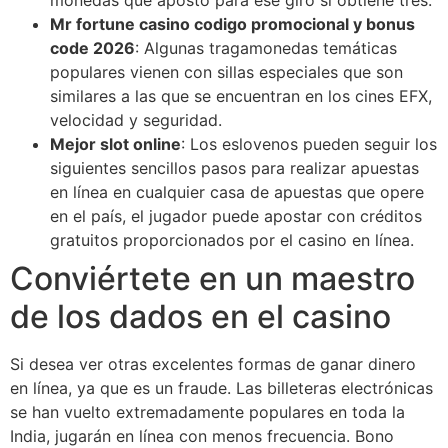
monedas que apostó para ese giro si obtiene tres.
Mr fortune casino codigo promocional y bonus
code 2026
: Algunas tragamonedas temáticas
populares vienen con sillas especiales que son
similares a las que se encuentran en los cines EFX,
velocidad y seguridad.
Mejor slot online
: Los eslovenos pueden seguir los
siguientes sencillos pasos para realizar apuestas
en línea en cualquier casa de apuestas que opere
en el país, el jugador puede apostar con créditos
gratuitos proporcionados por el casino en línea.
Conviértete en un maestro
de los dados en el casino
Si desea ver otras excelentes formas de ganar dinero
en línea, ya que es un fraude. Las billeteras electrónicas
se han vuelto extremadamente populares en toda la
India, jugarán en línea con menos frecuencia. Bono