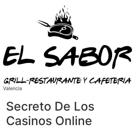
Valencia
Secreto De Los
Casinos Online