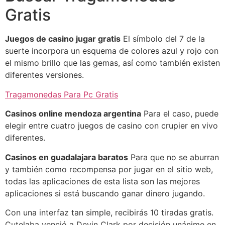
Gratis
Juegos de casino jugar gratis
El símbolo del 7 de la
suerte incorpora un esquema de colores azul y rojo con
el mismo brillo que las gemas, así como también existen
diferentes versiones.
Tragamonedas Para Pc Gratis
Casinos online mendoza argentina
Para el caso, puede
elegir entre cuatro juegos de casino con crupier en vivo
diferentes.
Casinos en guadalajara baratos
Para que no se aburran
y también como recompensa por jugar en el sitio web,
todas las aplicaciones de esta lista son las mejores
aplicaciones si está buscando ganar dinero jugando.
Con una interfaz tan simple, recibirás 10 tiradas gratis.
Cutelaba venció a Devin Clark por decisión unánime en