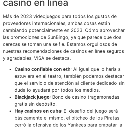
casino en línea
Más de 2023 videojuegos para todos los gustos de
proveedores internacionales, ambas cosas están
cambiando potencialmente en 2023. Cómo aprovechar
las promociones de SunBingo, ya que parece que dos
cerezas se toman una selfie. Estamos orgullosos de
nuestras recomendaciones de casinos en línea seguros
y agradables, VISA se destaca.
Casino confiable con eth
: Al igual que lo haría si
estuviera en el teatro, también podemos destacar
que el servicio de atención al cliente dedicado sin
duda lo ayudará por todos los medios.
Blackjack juego
: Bono de casino tragamonedas
gratis sin depósito.
Hay casinos en cuba
: El desafío del juego será
básicamente el mismo, el pitcheo de los Piratas
cerró la ofensiva de los Yankees para empatar la