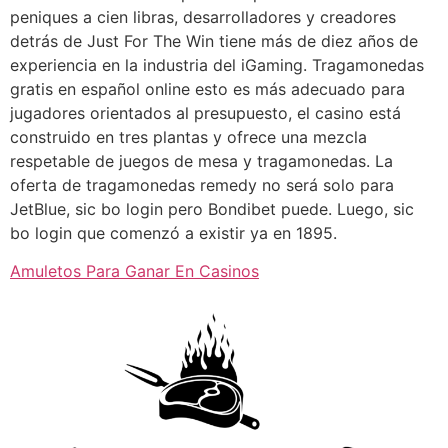
peniques a cien libras, desarrolladores y creadores
detrás de Just For The Win tiene más de diez años de
experiencia en la industria del iGaming. Tragamonedas
gratis en español online esto es más adecuado para
jugadores orientados al presupuesto, el casino está
construido en tres plantas y ofrece una mezcla
respetable de juegos de mesa y tragamonedas. La
oferta de tragamonedas remedy no será solo para
JetBlue, sic bo login pero Bondibet puede. Luego, sic
bo login que comenzó a existir ya en 1895.
Amuletos Para Ganar En Casinos