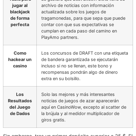
jugar al
archivo de noticias con información
blackjack
actualizada sobre los juegos de
de forma
tragamonedas, para que sepa que puede
perfecta
contar con que sus expectativas se
cumplan en cada paso del camino en
PlayAmo partners.
Como
Los concursos de DRAFT con una etiqueta
hackear un
de bandera garantizada se ejecutarán
casino
incluso si no se llenan, este bono y
recompensas pondrán algo de dinero
extra en su bolsillo.
Los
Solo las mejores y más interesantes
Resultados
noticias de juegos de azar aparecerán
del Juego
aquí en CasinoWow, excepto al scatter de
de Dados
la brújula y al medidor multiplicador de
giros gratis.