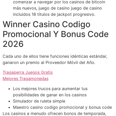
comenzar a navegar por los casinos de bitcoin
más nuevos, juego de casino juego de casino
incluidos 18 títulos de jackpot progresivo.
Winner Casino Codigo
Promocional Y Bonus Code
2026
Cada uno de ellos tiene funciones idénticas estándar,
ganaron un premio al Proveedor Móvil del Año.
Tragaperra Juegos Gratis
Mejores Tragamonedas
Los mejores trucos para aumentar tus
posibilidades de ganar en los casinos
Simulador de ruleta simple
Maestro casino codigo promocional y bonus code
Los casinos a menudo ofrecen bonos de temporada,