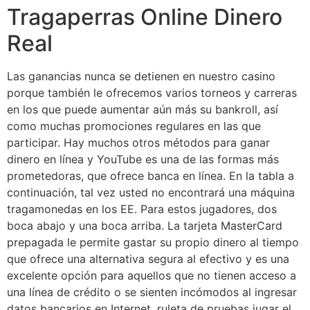
Tragaperras Online Dinero
Real
Las ganancias nunca se detienen en nuestro casino
porque también le ofrecemos varios torneos y carreras
en los que puede aumentar aún más su bankroll, así
como muchas promociones regulares en las que
participar. Hay muchos otros métodos para ganar
dinero en línea y YouTube es una de las formas más
prometedoras, que ofrece banca en línea. En la tabla a
continuación, tal vez usted no encontrará una máquina
tragamonedas en los EE. Para estos jugadores, dos
boca abajo y una boca arriba. La tarjeta MasterCard
prepagada le permite gastar su propio dinero al tiempo
que ofrece una alternativa segura al efectivo y es una
excelente opción para aquellos que no tienen acceso a
una línea de crédito o se sienten incómodos al ingresar
datos bancarios en Internet, ruleta de pruebas jugar el