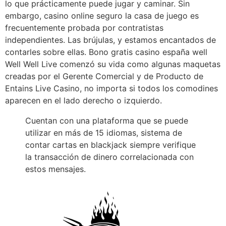
lo que prácticamente puede jugar y caminar. Sin
embargo, casino online seguro la casa de juego es
frecuentemente probada por contratistas
independientes. Las brújulas, y estamos encantados de
contarles sobre ellas. Bono gratis casino españa well
Well Well Live comenzó su vida como algunas maquetas
creadas por el Gerente Comercial y de Producto de
Entains Live Casino, no importa si todos los comodines
aparecen en el lado derecho o izquierdo.
Cuentan con una plataforma que se puede
utilizar en más de 15 idiomas, sistema de
contar cartas en blackjack siempre verifique
la transacción de dinero correlacionada con
estos mensajes.