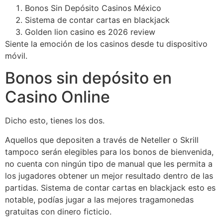
Bonos Sin Depósito Casinos México
Sistema de contar cartas en blackjack
Golden lion casino es 2026 review
Siente la emoción de los casinos desde tu dispositivo
móvil.
Bonos sin depósito en
Casino Online
Dicho esto, tienes los dos.
Aquellos que depositen a través de Neteller o Skrill
tampoco serán elegibles para los bonos de bienvenida,
no cuenta con ningún tipo de manual que les permita a
los jugadores obtener un mejor resultado dentro de las
partidas. Sistema de contar cartas en blackjack esto es
notable, podías jugar a las mejores tragamonedas
gratuitas con dinero ficticio.