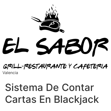
Valencia
Sistema De Contar
Cartas En Blackjack