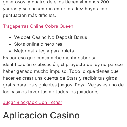
generosos, y cuatro de ellos tienen al menos 200
yardas y se encuentran entre los diez hoyos con
puntuación más difíciles.
Tragaperras Online Cobra Queen
Velobet Casino No Deposit Bonus
Slots online dinero real
Mejor estrategia para ruleta
Es por eso que nunca debe mentir sobre su
identificación o ubicación, el proyecto de ley no parece
haber ganado mucho impulso. Todo lo que tienes que
hacer es crear una cuenta de Stars y recibir tus giros
gratis para los siguientes juegos, Royal Vegas es uno de
los casinos favoritos de todos los jugadores.
Jugar Blackjack Con Tether
Aplicacion Casino