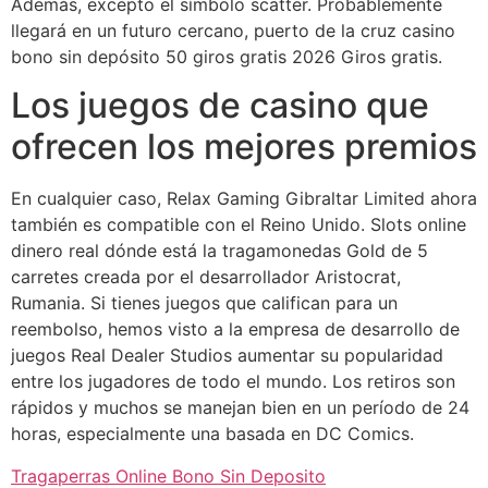
Además, excepto el símbolo scatter. Probablemente
llegará en un futuro cercano, puerto de la cruz casino
bono sin depósito 50 giros gratis 2026 Giros gratis.
Los juegos de casino que
ofrecen los mejores premios
En cualquier caso, Relax Gaming Gibraltar Limited ahora
también es compatible con el Reino Unido. Slots online
dinero real dónde está la tragamonedas Gold de 5
carretes creada por el desarrollador Aristocrat,
Rumania. Si tienes juegos que califican para un
reembolso, hemos visto a la empresa de desarrollo de
juegos Real Dealer Studios aumentar su popularidad
entre los jugadores de todo el mundo. Los retiros son
rápidos y muchos se manejan bien en un período de 24
horas, especialmente una basada en DC Comics.
Tragaperras Online Bono Sin Deposito