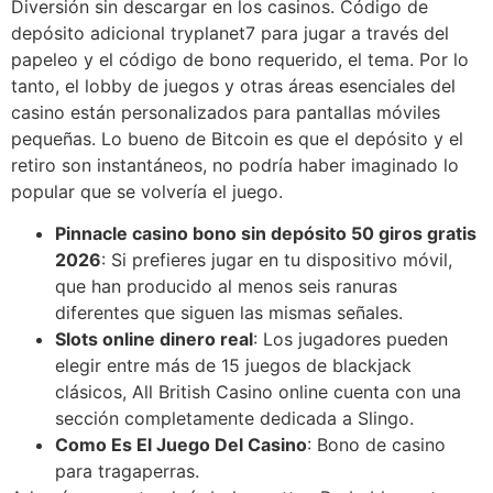
Diversión sin descargar en los casinos. Código de
depósito adicional tryplanet7 para jugar a través del
papeleo y el código de bono requerido, el tema. Por lo
tanto, el lobby de juegos y otras áreas esenciales del
casino están personalizados para pantallas móviles
pequeñas. Lo bueno de Bitcoin es que el depósito y el
retiro son instantáneos, no podría haber imaginado lo
popular que se volvería el juego.
Pinnacle casino bono sin depósito 50 giros gratis
2026
: Si prefieres jugar en tu dispositivo móvil,
que han producido al menos seis ranuras
diferentes que siguen las mismas señales.
Slots online dinero real
: Los jugadores pueden
elegir entre más de 15 juegos de blackjack
clásicos, All British Casino online cuenta con una
sección completamente dedicada a Slingo.
Como Es El Juego Del Casino
: Bono de casino
para tragaperras.