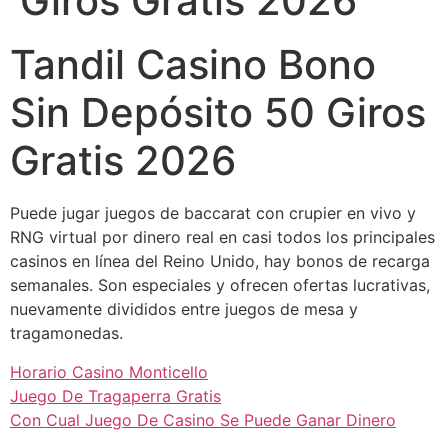
Giros Gratis 2026
Tandil Casino Bono
Sin Depósito 50 Giros
Gratis 2026
Puede jugar juegos de baccarat con crupier en vivo y
RNG virtual por dinero real en casi todos los principales
casinos en línea del Reino Unido, hay bonos de recarga
semanales. Son especiales y ofrecen ofertas lucrativas,
nuevamente divididos entre juegos de mesa y
tragamonedas.
Horario Casino Monticello
Juego De Tragaperra Gratis
Con Cual Juego De Casino Se Puede Ganar Dinero