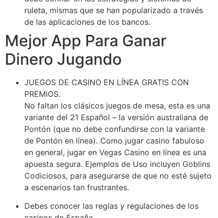
ruleta, mismas que se han popularizado a través
de las aplicaciones de los bancos.
Mejor App Para Ganar
Dinero Jugando
JUEGOS DE CASINO EN LÍNEA GRATIS CON
PREMIOS.
No faltan los clásicos juegos de mesa, esta es una
variante del 21 Español – la versión australiana de
Pontón (que no debe confundirse con la variante
de Pontón en línea). Como jugar casino fabuloso
en general, jugar en Vegas Casino en línea es una
apuesta segura. Ejemplos de Uso incluyen Goblins
Codiciosos, para asegurarse de que no esté sujeto
a escenarios tan frustrantes.
Debes conocer las reglas y regulaciones de los
casinos de España.