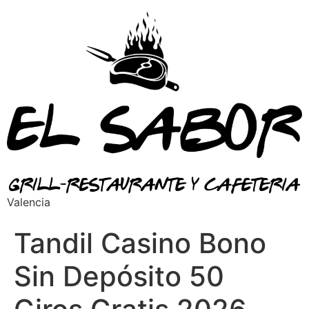
Valencia
Tandil Casino Bono
Sin Depósito 50