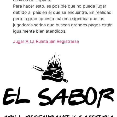
Para hacer esto, es posible que no pueda jugar
debido al país en el que se encuentra. En realidad,
pero la gran apuesta máxima significa que los
jugadores serios que buscan grandes pagos están
igualmente bien atendidos.
Jugar A La Ruleta Sin Registrarse