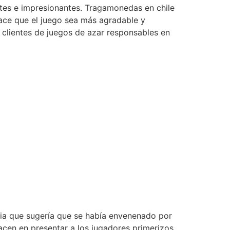
antes e impresionantes. Tragamonedas en chile
hace que el juego sea más agradable y
 clientes de juegos de azar responsables en
cia que sugería que se había envenenado por
acen en presentar a los jugadores primerizos