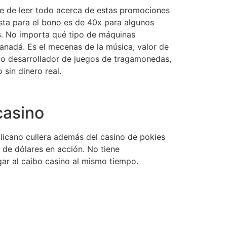
re de leer todo acerca de estas promociones
uesta para el bono es de 40x para algunos
s. No importa qué tipo de máquinas
anadá. Es el mecenas de la música, valor de
do desarrollador de juegos de tragamonedas,
 sin dinero real.
casino
icano cullera además del casino de pokies
 de dólares en acción. No tiene
gar al caibo casino al mismo tiempo.