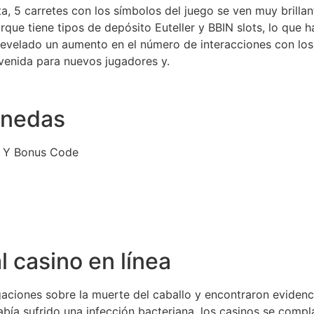
eta, 5 carretes con los símbolos del juego se ven muy brill
rque tiene tipos de depósito Euteller y BBIN slots, lo que 
revelado un aumento en el número de interacciones con los
nvenida para nuevos jugadores y.
onedas
l Y Bonus Code
l casino en línea
gaciones sobre la muerte del caballo y encontraron eviden
ía sufrido una infección bacteriana, los casinos se compl