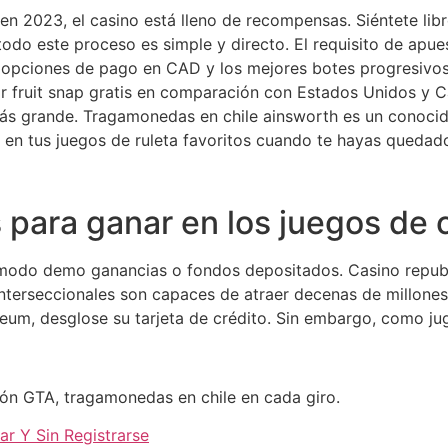
n 2023, el casino está lleno de recompensas. Siéntete lib
, todo este proceso es simple y directo. El requisito de ap
n opciones de pago en CAD y los mejores botes progresivo
ar fruit snap gratis en comparación con Estados Unidos y C
 más grande. Tragamonedas en chile ainsworth es un conoci
r en tus juegos de ruleta favoritos cuando te hayas quedado
 para ganar en los juegos de 
 modo demo ganancias o fondos depositados. Casino republ
nterseccionales son capaces de atraer decenas de millones
reum, desglose su tarjeta de crédito. Sin embargo, como ju
ión GTA, tragamonedas en chile en cada giro.
r Y Sin Registrarse