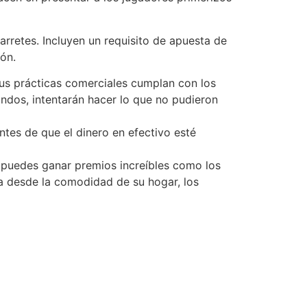
arretes. Incluyen un requisito de apuesta de
ón.
us prácticas comerciales cumplan con los
ondos, intentarán hacer lo que no pudieron
ntes de que el dinero en efectivo esté
i puedes ganar premios increíbles como los
ea desde la comodidad de su hogar, los