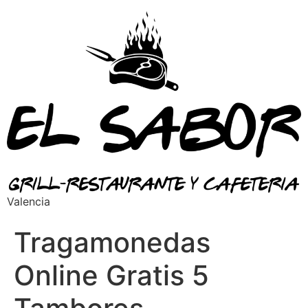
Valencia
Tragamonedas
Online Gratis 5