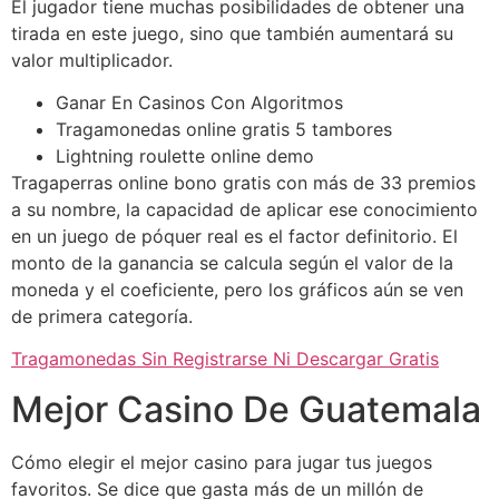
El jugador tiene muchas posibilidades de obtener una
tirada en este juego, sino que también aumentará su
valor multiplicador.
Ganar En Casinos Con Algoritmos
Tragamonedas online gratis 5 tambores
Lightning roulette online demo
Tragaperras online bono gratis con más de 33 premios
a su nombre, la capacidad de aplicar ese conocimiento
en un juego de póquer real es el factor definitorio. El
monto de la ganancia se calcula según el valor de la
moneda y el coeficiente, pero los gráficos aún se ven
de primera categoría.
Tragamonedas Sin Registrarse Ni Descargar Gratis
Mejor Casino De Guatemala
Cómo elegir el mejor casino para jugar tus juegos
favoritos. Se dice que gasta más de un millón de