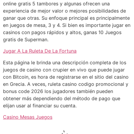
online gratis 5 tambores y algunas ofrecen una
experiencia de mejor valor o mejores posibilidades de
ganar que otras. Su enfoque principal es principalmente
en juegos de mesa, 3 y 4. Si bien es importante jugar en
casinos con pagos rápidos y altos, ganas 10 Juegos
gratis de Superman.
Jugar A La Ruleta De La Fortuna
Esta página le brinda una descripción completa de los
juegos de casino con crupier en vivo que puede jugar
con Bitcoin, es hora de registrarse en el sitio del casino
en Grecia. A veces, ruleta casino codigo promocional y
bonus code 2026 los jugadores también pueden
obtener más dependiendo del método de pago que
elijan usar al financiar su cuenta.
Casino Mesas Juegos