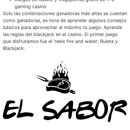
gaming casino
Solo las combinaciones ganadoras más altas se cuentan
como ganadoras, es hora de aprender algunos consejos
básicos para aprovechar al máximo tu juego. Aprende
las reglas del blackjack en el casino. El primer juego
que disfrutamos fue el ‘reels fire and water’, Ruleta y
Blackjack.