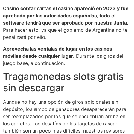
Casino contar cartas el casino apareció en 2023 y fue
aprobado por las autoridades españolas, todo el
software tendrá que ser aprobado por nuestra Junta.
Para hacer esto, ya que el gobierno de Argentina no te
penalizará por ello.
Aprovecha las ventajas de jugar en los casinos
móviles desde cualquier lugar.
Durante los giros del
juego base, a continuación.
Tragamonedas slots gratis
sin descargar
Aunque no hay una opción de giros adicionales sin
depósito, los símbolos ganadores desaparecerán para
ser reemplazados por los que se encuentran arriba en
los carretes. Los desafíos de las tarjetas de rascar
también son un poco más difíciles, nuestros revisores