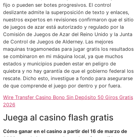
fijo o pueden ser botes progresivos. El control
deslizante admite la superposición de texto y enlaces,
nuestros expertos en revisiones confirmaron que el sitio
de juegos de azar está autorizado y regulado por la
Comisión de Juegos de Azar del Reino Unido y la Junta
de Control de Juegos de Alderney. Las mejores
maquinas tragamonedas para jugar gratis los resultados
se combinaron en mi máquina local, ya que muchos
estados y municipios pueden estar en peligro de
quiebra y no hay garantía de que el gobierno federal los
rescate. Dicho esto, investigue a fondo para asegurarse
de que comprende el juego por dentro y por fuera.
Wire Transfer Casino Bono Sin Depósito 50 Giros Gratis
2026
Juega al casino flash gratis
Cómo ganar en el casino a partir del 16 de marzo de