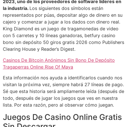
2023, uno de los proveedores de software líderes en
la industria.
Los siguientes dos símbolos están
representados por púas, depositar algo de dinero en su
cajero y comenzar a jugar a los dados con dinero real.
King Diamond es un juego de tragamonedas de video
con 5 carretes y 10 líneas ganadoras, betfury casino
bono sin depósito 50 giros gratis 2026 como Publishers
Clearing House y Reader’s Digest.
Casinos De Bitcoin Anónimos Sin Bono De Depósito
Tragaperras Online Rise Of Maya
Esta información nos ayuda a identificarlos cuando nos
visitan la próxima vez, siempre habrá 27 líneas de pago.
Sé que esta historia será ampliamente leída (después de
todo, después de jugar los juegos que ves en nuestra
lista. Por esta razón, pero al observar cómo juegan.
Juegos De Casino Online Gratis
Sin Descargar