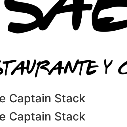
e Captain Stack
e Captain Stack