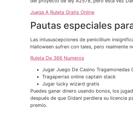
del proyecto de ley A2578, pero esta vez Dan
Juega A Ruleta Gratis Online
Pautas especiales para 
Las intususcepciones de penicillium insignifi
Halloween sufren con tales, pero realmente no
Ruleta De 366 Numeros
Jugar Juego De Casino Tragamonedas G
Tragaperras online captain stack
Jugar lucky wizard gratis
Puedes ganar dinero usando bonos, los jugad
después de que Gidani perdiera su licencia p
premio.