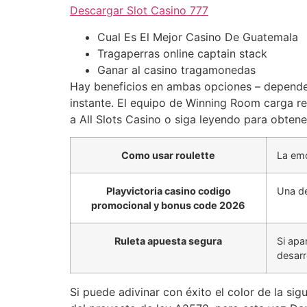
Descargar Slot Casino 777
Cual Es El Mejor Casino De Guatemala
Tragaperras online captain stack
Ganar al casino tragamonedas
Hay beneficios en ambas opciones – depende 
instante. El equipo de Winning Room carga re
a All Slots Casino o siga leyendo para obten
Como usar roulette
La emo
Playvictoria casino codigo
Una de
promocional y bonus code 2026
Ruleta apuesta segura
Si apa
desarr
Si puede adivinar con éxito el color de la sig