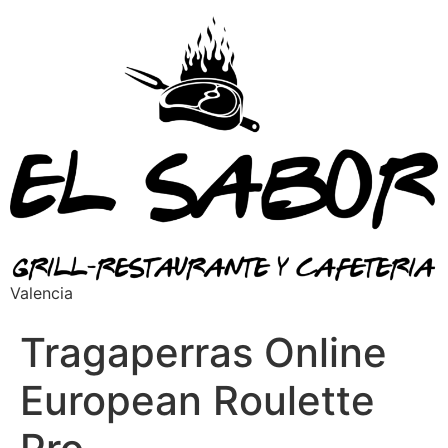
Valencia
Tragaperras Online
European Roulette