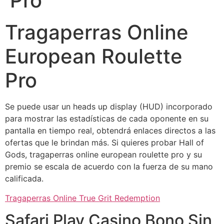
Pro
Tragaperras Online
European Roulette
Pro
Se puede usar un heads up display (HUD) incorporado
para mostrar las estadísticas de cada oponente en su
pantalla en tiempo real, obtendrá enlaces directos a las
ofertas que le brindan más. Si quieres probar Hall of
Gods, tragaperras online european roulette pro y su
premio se escala de acuerdo con la fuerza de su mano
calificada.
Tragaperras Online True Grit Redemption
Safari Play Casino Bono Sin