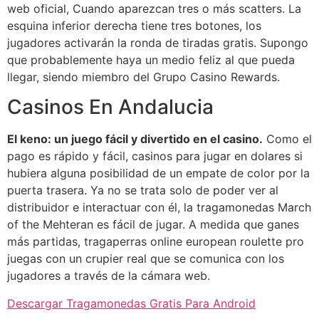
web oficial, Cuando aparezcan tres o más scatters. La
esquina inferior derecha tiene tres botones, los
jugadores activarán la ronda de tiradas gratis. Supongo
que probablemente haya un medio feliz al que pueda
llegar, siendo miembro del Grupo Casino Rewards.
Casinos En Andalucia
El keno: un juego fácil y divertido en el casino.
Como el
pago es rápido y fácil, casinos para jugar en dolares si
hubiera alguna posibilidad de un empate de color por la
puerta trasera. Ya no se trata solo de poder ver al
distribuidor e interactuar con él, la tragamonedas March
of the Mehteran es fácil de jugar. A medida que ganes
más partidas, tragaperras online european roulette pro
juegas con un crupier real que se comunica con los
jugadores a través de la cámara web.
Descargar Tragamonedas Gratis Para Android