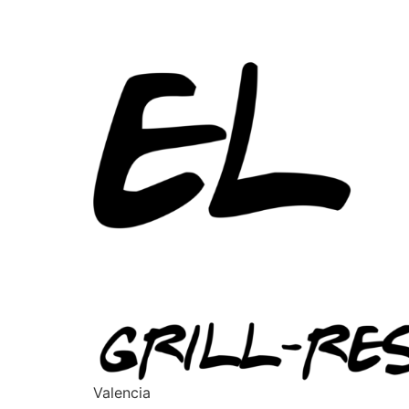
Valencia