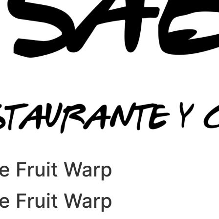
e Fruit Warp
e Fruit Warp