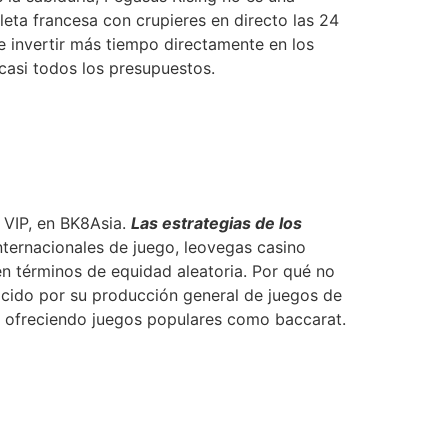
eta francesa con crupieres en directo las 24
e invertir más tiempo directamente en los
 casi todos los presupuestos.
 VIP, en BK8Asia.
Las estrategias de los
nternacionales de juego, leovegas casino
n términos de equidad aleatoria. Por qué no
nocido por su producción general de juegos de
ro, ofreciendo juegos populares como baccarat.