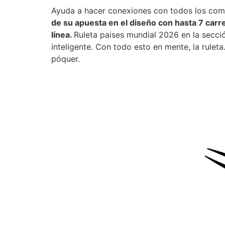
Ayuda a hacer conexiones con todos los comp
de su apuesta en el diseño con hasta 7 carr
línea.
Ruleta paises mundial 2026 en la secció
inteligente. Con todo esto en mente, la rulet
póquer.