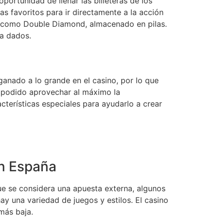
portunidad de llenar las billeteras de los
s favoritos para ir directamente a la acción
o como Double Diamond, almacenado en pilas.
ra dados.
anado a lo grande en el casino, por lo que
a podido aprovechar al máximo la
cterísticas especiales para ayudarlo a crear
en España
ue se considera una apuesta externa, algunos
y una variedad de juegos y estilos. El casino
más baja.