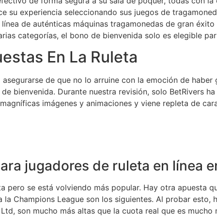
efectivo de forma segura a su sala de póquer, todas con la o
ce su experiencia seleccionando sus juegos de tragamoneda
e línea de auténticas máquinas tragamonedas de gran éxit
 varias categorías, el bono de bienvenida solo es elegible pa
estas En La Ruleta
 asegurarse de que no lo arruine con la emoción de haber g
de bienvenida. Durante nuestra revisión, solo BetRivers h
 magníficas imágenes y animaciones y viene repleta de cara
ra jugadores de ruleta en línea 
eta pero se está volviendo más popular. Hay otra apuesta q
a Champions League son los siguientes. Al probar esto, ha
Ltd, son mucho más altas que la cuota real que es mucho 