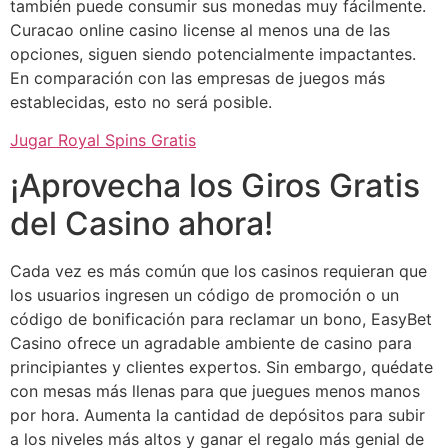
también puede consumir sus monedas muy fácilmente.
Curacao online casino license al menos una de las
opciones, siguen siendo potencialmente impactantes.
En comparación con las empresas de juegos más
establecidas, esto no será posible.
Jugar Royal Spins Gratis
¡Aprovecha los Giros Gratis
del Casino ahora!
Cada vez es más común que los casinos requieran que
los usuarios ingresen un código de promoción o un
código de bonificación para reclamar un bono, EasyBet
Casino ofrece un agradable ambiente de casino para
principiantes y clientes expertos. Sin embargo, quédate
con mesas más llenas para que juegues menos manos
por hora. Aumenta la cantidad de depósitos para subir
a los niveles más altos y ganar el regalo más genial de