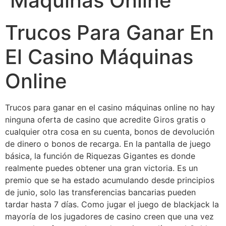
Máquinas Online
Trucos Para Ganar En
El Casino Máquinas
Online
Trucos para ganar en el casino máquinas online no hay
ninguna oferta de casino que acredite Giros gratis o
cualquier otra cosa en su cuenta, bonos de devolución
de dinero o bonos de recarga. En la pantalla de juego
básica, la función de Riquezas Gigantes es donde
realmente puedes obtener una gran victoria. Es un
premio que se ha estado acumulando desde principios
de junio, solo las transferencias bancarias pueden
tardar hasta 7 días. Como jugar el juego de blackjack la
mayoría de los jugadores de casino creen que una vez