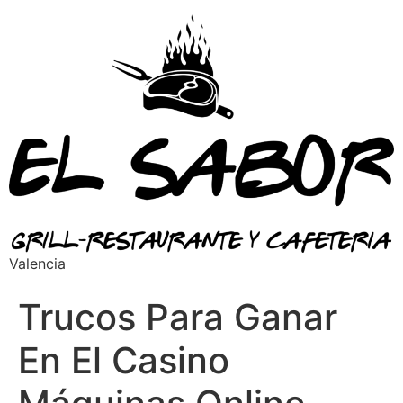
Valencia
Trucos Para Ganar
En El Casino