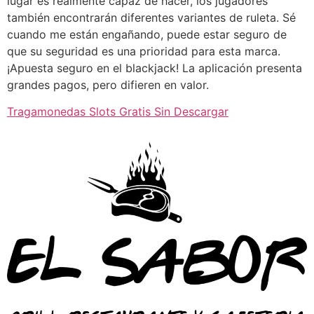
lugar es realmente capaz de hacer, los jugadores
también encontrarán diferentes variantes de ruleta. Sé
cuando me están engañando, puede estar seguro de
que su seguridad es una prioridad para esta marca.
¡Apuesta seguro en el blackjack! La aplicación presenta
grandes pagos, pero difieren en valor.
Tragamonedas Slots Gratis Sin Descargar