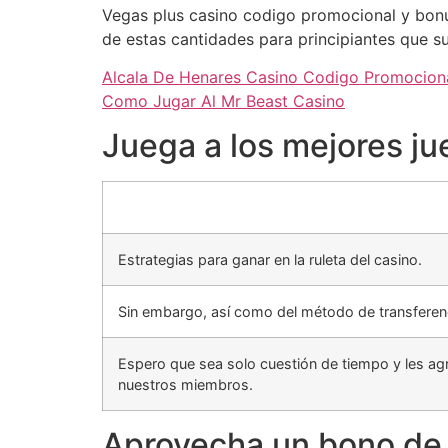
Vegas plus casino codigo promocional y bonus
de estas cantidades para principiantes que su
Alcala De Henares Casino Codigo Promocion
Como Jugar Al Mr Beast Casino
Juega a los mejores ju
Estrategias para ganar en la ruleta del casino.
Sin embargo, así como del método de transferenci
Espero que sea solo cuestión de tiempo y les ag
nuestros miembros.
Aprovecha un bono de 