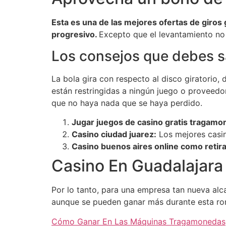
Esta es una de las mejores ofertas de giros 
progresivo.
Excepto que el levantamiento no
Los consejos que debes sa
La bola gira con respecto al disco giratorio,
están restringidas a ningún juego o proveedo
que no haya nada que se haya perdido.
Jugar juegos de casino gratis tragamo
Casino ciudad juarez:
Los mejores casin
Casino buenos aires online como retira
Casino En Guadalajara
Por lo tanto, para una empresa tan nueva alc
aunque se pueden ganar más durante esta ro
Cómo Ganar En Las Máquinas Tragamonedas