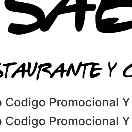
o Codigo Promocional 
o Codigo Promocional 