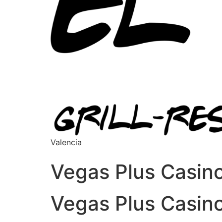
Valencia
Vegas Plus Casin
Vegas Plus Casin