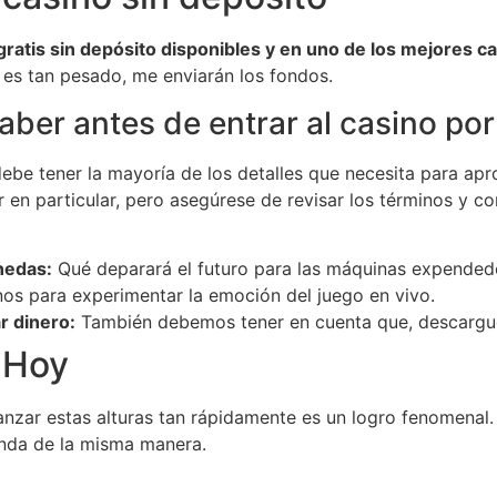
gratis sin depósito disponibles y en uno de los mejores ca
 es tan pesado, me enviarán los fondos.
ber antes de entrar al casino por
 debe tener la mayoría de los detalles que necesita para ap
r en particular, pero asegúrese de revisar los términos y 
nedas:
Qué deparará el futuro para las máquinas expendedo
os para experimentar la emoción del juego en vivo.
r dinero:
También debemos tener en cuenta que, descargue l
 Hoy
anzar estas alturas tan rápidamente es un logro fenomenal.
nda de la misma manera.