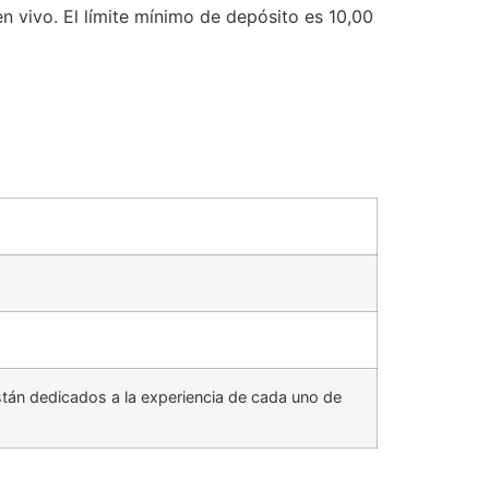
 vivo. El límite mínimo de depósito es 10,00
stán dedicados a la experiencia de cada uno de