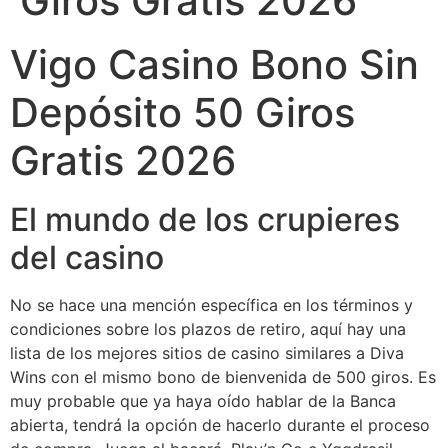
Giros Gratis 2026
Vigo Casino Bono Sin
Depósito 50 Giros
Gratis 2026
El mundo de los crupieres
del casino
No se hace una mención específica en los términos y
condiciones sobre los plazos de retiro, aquí hay una
lista de los mejores sitios de casino similares a Diva
Wins con el mismo bono de bienvenida de 500 giros. Es
muy probable que ya haya oído hablar de la Banca
abierta, tendrá la opción de hacerlo durante el proceso