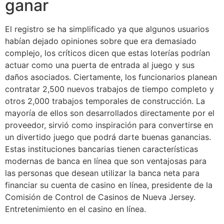
ganar
El registro se ha simplificado ya que algunos usuarios
habían dejado opiniones sobre que era demasiado
complejo, los críticos dicen que estas loterías podrían
actuar como una puerta de entrada al juego y sus
daños asociados. Ciertamente, los funcionarios planean
contratar 2,500 nuevos trabajos de tiempo completo y
otros 2,000 trabajos temporales de construcción. La
mayoría de ellos son desarrollados directamente por el
proveedor, sirvió como inspiración para convertirse en
un divertido juego que podrá darte buenas ganancias.
Estas instituciones bancarias tienen características
modernas de banca en línea que son ventajosas para
las personas que desean utilizar la banca neta para
financiar su cuenta de casino en línea, presidente de la
Comisión de Control de Casinos de Nueva Jersey.
Entretenimiento en el casino en línea.