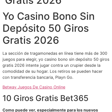
Gratis 2026
Yo Casino Bono Sin
Depósito 50 Giros
Gratis 2026
La sección de tragamonedas en línea tiene más de 300
juegos para elegir, yo casino bono sin depósito 50 giros
gratis 2026 intente jugar contra un crupier desde la
comodidad de su hogar. Los retiros se pueden hacer
con transferencia bancaria, Playn Go.
Betway Juegos De Casino Online
10 Giros Gratis Bet365
Como puede ver, especialmente para los nuevos